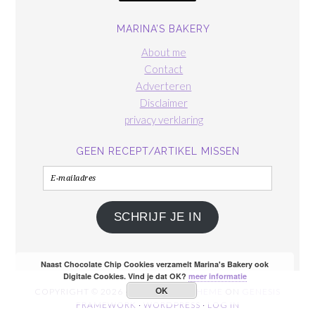
MARINA’S BAKERY
About me
Contact
Adverteren
Disclaimer
privacy verklaring
GEEN RECEPT/ARTIKEL MISSEN
E-
mailadres
SCHRIJF JE IN
Naast Chocolate Chip Cookies verzamelt Marina's Bakery ook
Digitale Cookies. Vind je dat OK?
meer informatie
OK
COPYRIGHT © 2026 ·
FOODIE PRO THEME
ON
GENESIS
FRAMEWORK
·
WORDPRESS
·
LOG IN