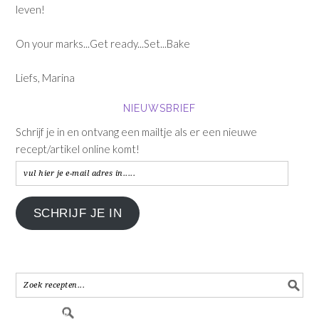
leven!
On your marks...Get ready...Set...Bake
Liefs, Marina
NIEUWSBRIEF
Schrijf je in en ontvang een mailtje als er een nieuwe
recept/artikel online komt!
vul
hier
je
SCHRIJF JE IN
e-
mail
adres
in.....