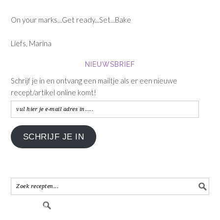
On your marks...Get ready...Set...Bake
Liefs, Marina
NIEUWSBRIEF
Schrijf je in en ontvang een mailtje als er een nieuwe
recept/artikel online komt!
vul
hier
je
SCHRIJF JE IN
e-
mail
adres
in.....