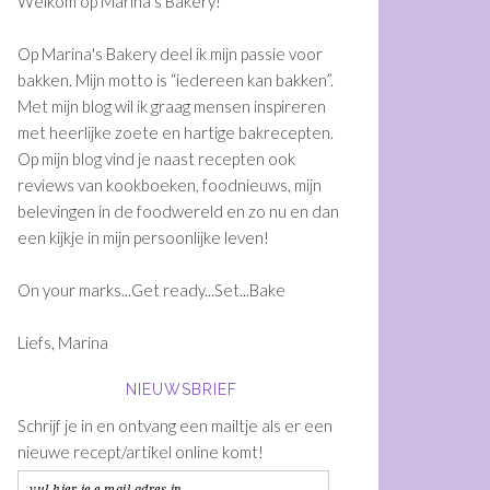
Welkom op Marina's Bakery!
Op Marina's Bakery deel ik mijn passie voor
bakken. Mijn motto is “iedereen kan bakken”.
Met mijn blog wil ik graag mensen inspireren
met heerlijke zoete en hartige bakrecepten.
Op mijn blog vind je naast recepten ook
reviews van kookboeken, foodnieuws, mijn
belevingen in de foodwereld en zo nu en dan
een kijkje in mijn persoonlijke leven!
On your marks...Get ready...Set...Bake
Liefs, Marina
NIEUWSBRIEF
Schrijf je in en ontvang een mailtje als er een
nieuwe recept/artikel online komt!
vul