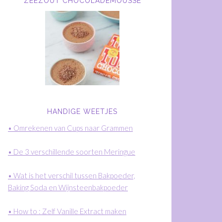
ZEEZOUT CHOCOLADEMOUSSE
HANDIGE WEETJES
• Omrekenen van Cups naar Grammen
• De 3 verschillende soorten Meringue
• Wat is het verschil tussen Bakpoeder,
Baking Soda en Wijnsteenbakpoeder
• How to : Zelf Vanille Extract maken