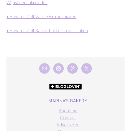
Wijnsteenbakpoeder
• How to : Zelf Vanille Extract maken
• How to : Zelf Banketbakkersroom maken
MARINA’S BAKERY
About me
Contact
Adverteren