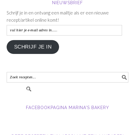
NIEUWSBRIEF
Schrijf je in en ontvang een mailtje als er een nieuwe
recept/artikel online komt!
vul
hier
je
SCHRIJF JE IN
e-
mail
adres
in.....
FACEBOOKPAGINA MARINA'S BAKERY