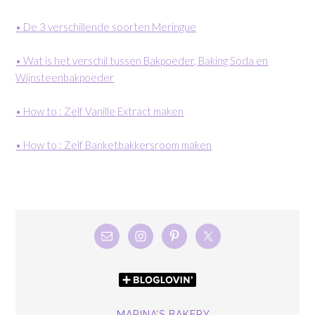
• De 3 verschillende soorten Meringue
• Wat is het verschil tussen Bakpoeder, Baking Soda en
Wijnsteenbakpoeder
• How to : Zelf Vanille Extract maken
• How to : Zelf Banketbakkersroom maken
MARINA’S BAKERY