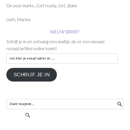
On your marks...Get ready...Set...Bake
Liefs, Marina
NIEUWSBRIEF
Schrijf je in en ontvang een mailtje als er een nieuwe
recept/artikel online komt!
vul
hier
je
SCHRIJF JE IN
e-
mail
adres
in.....