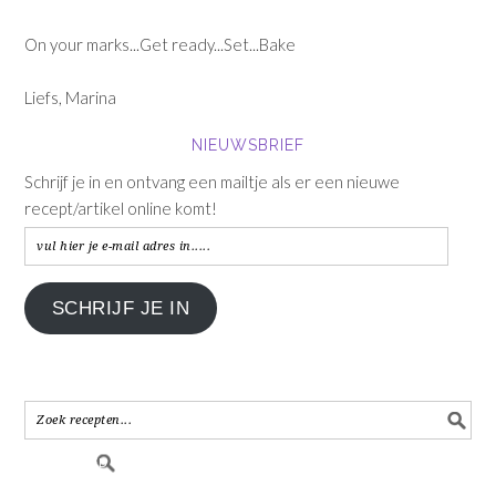
On your marks...Get ready...Set...Bake
Liefs, Marina
NIEUWSBRIEF
Schrijf je in en ontvang een mailtje als er een nieuwe
recept/artikel online komt!
vul
hier
je
SCHRIJF JE IN
e-
mail
adres
in.....