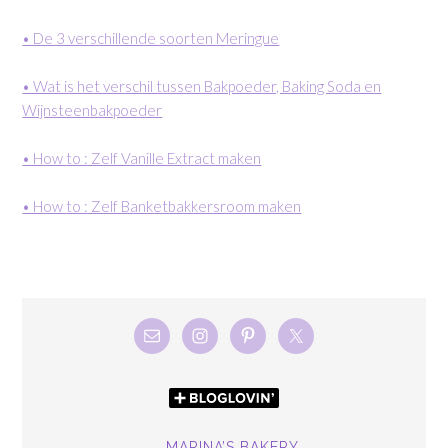
• De 3 verschillende soorten Meringue
• Wat is het verschil tussen Bakpoeder, Baking Soda en
Wijnsteenbakpoeder
• How to : Zelf Vanille Extract maken
• How to : Zelf Banketbakkersroom maken
MARINA’S BAKERY