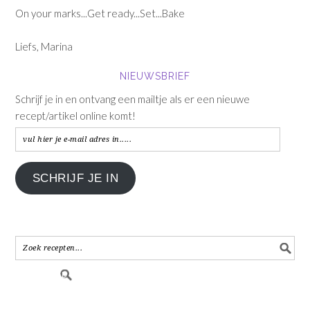
On your marks...Get ready...Set...Bake
Liefs, Marina
NIEUWSBRIEF
Schrijf je in en ontvang een mailtje als er een nieuwe
recept/artikel online komt!
vul
hier
je
SCHRIJF JE IN
e-
mail
adres
in.....