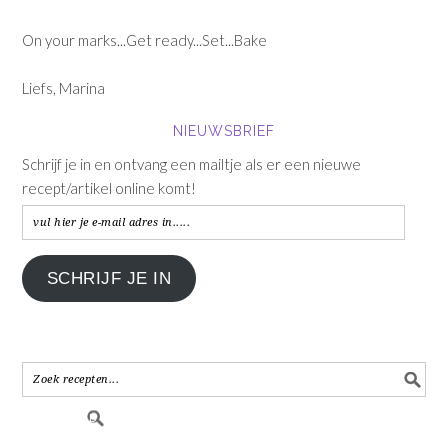
On your marks...Get ready...Set...Bake
Liefs, Marina
NIEUWSBRIEF
Schrijf je in en ontvang een mailtje als er een nieuwe
recept/artikel online komt!
vul
hier
je
SCHRIJF JE IN
e-
mail
adres
in.....