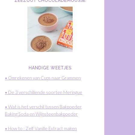
ZEEZOUT CHOCOLADEMOUSSE
HANDIGE WEETJES
• Omrekenen van Cups naar Grammen
• De 3 verschillende soorten Meringue
• Wat is het verschil tussen Bakpoeder,
Baking Soda en Wijnsteenbakpoeder
• How to : Zelf Vanille Extract maken