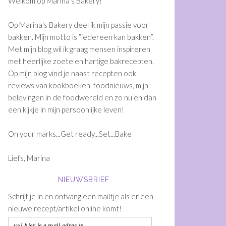
Welkom op Marina's Bakery!
Op Marina's Bakery deel ik mijn passie voor
bakken. Mijn motto is “iedereen kan bakken”.
Met mijn blog wil ik graag mensen inspireren
met heerlijke zoete en hartige bakrecepten.
Op mijn blog vind je naast recepten ook
reviews van kookboeken, foodnieuws, mijn
belevingen in de foodwereld en zo nu en dan
een kijkje in mijn persoonlijke leven!
On your marks...Get ready...Set...Bake
Liefs, Marina
NIEUWSBRIEF
Schrijf je in en ontvang een mailtje als er een
nieuwe recept/artikel online komt!
vul