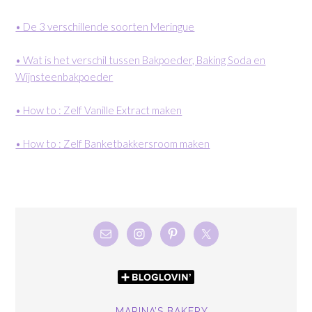
• De 3 verschillende soorten Meringue
• Wat is het verschil tussen Bakpoeder, Baking Soda en
Wijnsteenbakpoeder
• How to : Zelf Vanille Extract maken
• How to : Zelf Banketbakkersroom maken
MARINA’S BAKERY