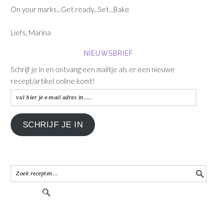
On your marks...Get ready...Set...Bake
Liefs, Marina
NIEUWSBRIEF
Schrijf je in en ontvang een mailtje als er een nieuwe
recept/artikel online komt!
vul
hier
je
SCHRIJF JE IN
e-
mail
adres
in.....