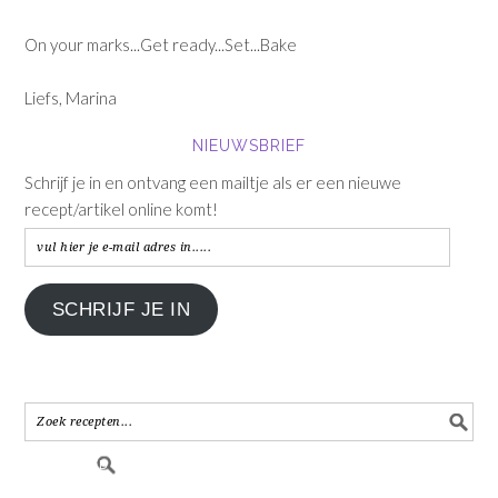
On your marks...Get ready...Set...Bake
Liefs, Marina
NIEUWSBRIEF
Schrijf je in en ontvang een mailtje als er een nieuwe
recept/artikel online komt!
vul
hier
je
SCHRIJF JE IN
e-
mail
adres
in.....