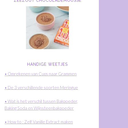
ZEEZOUT CHOCOLADEMOUSSE
HANDIGE WEETJES
• Omrekenen van Cups naar Grammen
• De 3 verschillende soorten Meringue
• Wat is het verschil tussen Bakpoeder,
Baking Soda en Wijnsteenbakpoeder
• How to : Zelf Vanille Extract maken