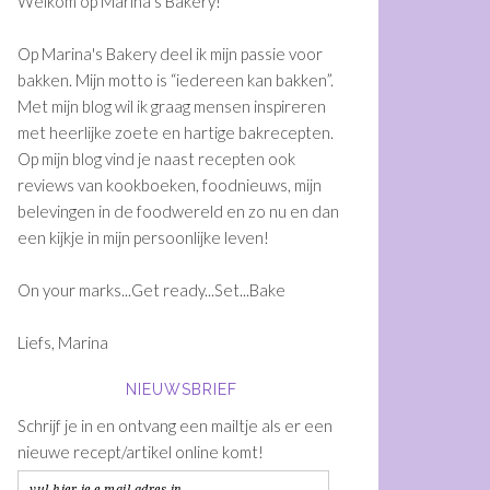
Welkom op Marina's Bakery!
Op Marina's Bakery deel ik mijn passie voor
bakken. Mijn motto is “iedereen kan bakken”.
Met mijn blog wil ik graag mensen inspireren
met heerlijke zoete en hartige bakrecepten.
Op mijn blog vind je naast recepten ook
reviews van kookboeken, foodnieuws, mijn
belevingen in de foodwereld en zo nu en dan
een kijkje in mijn persoonlijke leven!
On your marks...Get ready...Set...Bake
Liefs, Marina
NIEUWSBRIEF
Schrijf je in en ontvang een mailtje als er een
nieuwe recept/artikel online komt!
vul