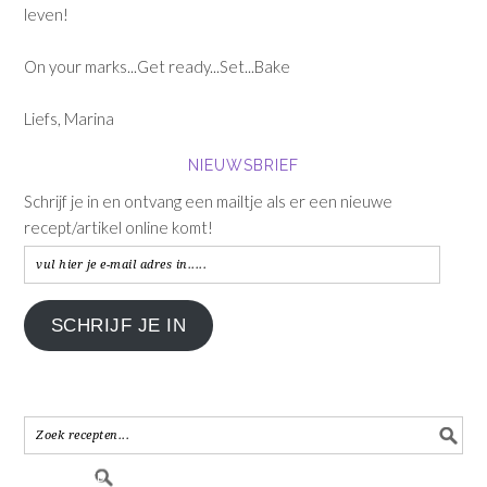
leven!
On your marks...Get ready...Set...Bake
Liefs, Marina
NIEUWSBRIEF
Schrijf je in en ontvang een mailtje als er een nieuwe
recept/artikel online komt!
vul
hier
je
SCHRIJF JE IN
e-
mail
adres
in.....