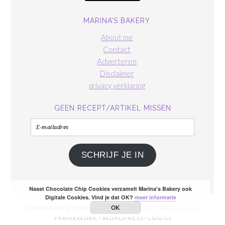
MARINA’S BAKERY
About me
Contact
Adverteren
Disclaimer
privacy verklaring
GEEN RECEPT/ARTIKEL MISSEN
E-
mailadres
SCHRIJF JE IN
Naast Chocolate Chip Cookies verzamelt Marina's Bakery ook
Digitale Cookies. Vind je dat OK?
meer informatie
OK
COPYRIGHT © 2026 ·
FOODIE PRO THEME
ON
GENESIS
FRAMEWORK
·
WORDPRESS
·
LOG IN