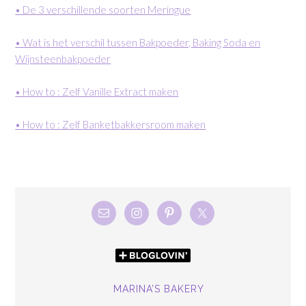
• De 3 verschillende soorten Meringue
• Wat is het verschil tussen Bakpoeder, Baking Soda en
Wijnsteenbakpoeder
• How to : Zelf Vanille Extract maken
• How to : Zelf Banketbakkersroom maken
MARINA’S BAKERY