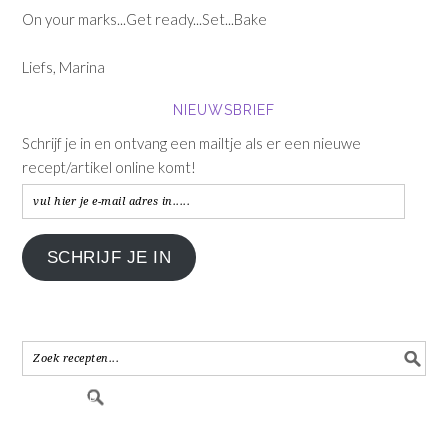
On your marks...Get ready...Set...Bake
Liefs, Marina
NIEUWSBRIEF
Schrijf je in en ontvang een mailtje als er een nieuwe
recept/artikel online komt!
vul
hier
je
SCHRIJF JE IN
e-
mail
adres
in.....