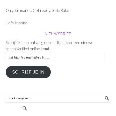
On your marks...Get ready...Set...Bake
Liefs, Marina
NIEUWSBRIEF
Schrijf je in en ontvang een mailtje als er een nieuwe
recept/artikel online komt!
vul
hier
je
SCHRIJF JE IN
e-
mail
adres
in.....