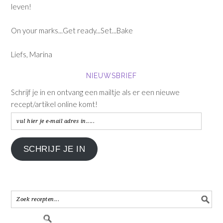
leven!
On your marks...Get ready...Set...Bake
Liefs, Marina
NIEUWSBRIEF
Schrijf je in en ontvang een mailtje als er een nieuwe
recept/artikel online komt!
vul
hier
je
SCHRIJF JE IN
e-
mail
adres
in.....