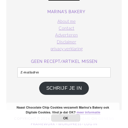
MARINA’S BAKERY
About me
Contact
Adverteren
Disclaimer
privacy verklaring
GEEN RECEPT/ARTIKEL MISSEN
E-
mailadres
SCHRIJF JE IN
Naast Chocolate Chip Cookies verzamelt Marina's Bakery ook
Digitale Cookies. Vind je dat OK?
meer informatie
OK
COPYRIGHT © 2026 ·
FOODIE PRO THEME
ON
GENESIS
FRAMEWORK
·
WORDPRESS
·
LOG IN