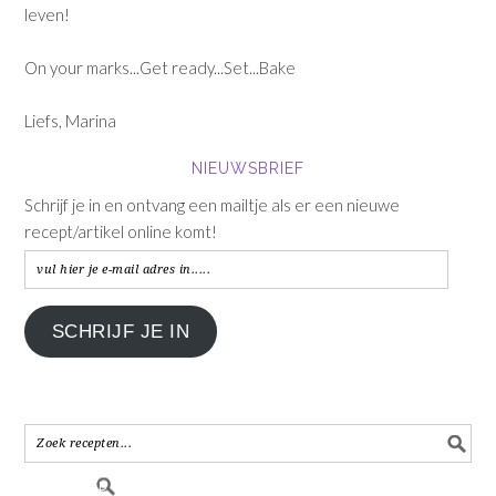
leven!
On your marks...Get ready...Set...Bake
Liefs, Marina
NIEUWSBRIEF
Schrijf je in en ontvang een mailtje als er een nieuwe
recept/artikel online komt!
vul
hier
je
SCHRIJF JE IN
e-
mail
adres
in.....