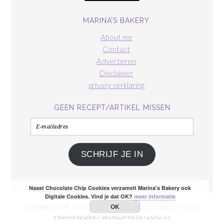
MARINA’S BAKERY
About me
Contact
Adverteren
Disclaimer
privacy verklaring
GEEN RECEPT/ARTIKEL MISSEN
E-
mailadres
SCHRIJF JE IN
Naast Chocolate Chip Cookies verzamelt Marina's Bakery ook
Digitale Cookies. Vind je dat OK?
meer informatie
OK
COPYRIGHT © 2026 ·
FOODIE PRO THEME
ON
GENESIS
FRAMEWORK
·
WORDPRESS
·
LOG IN