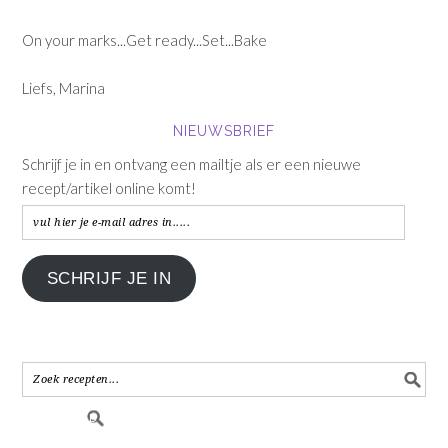
On your marks...Get ready...Set...Bake
Liefs, Marina
NIEUWSBRIEF
Schrijf je in en ontvang een mailtje als er een nieuwe
recept/artikel online komt!
vul
hier
je
SCHRIJF JE IN
e-
mail
adres
in.....