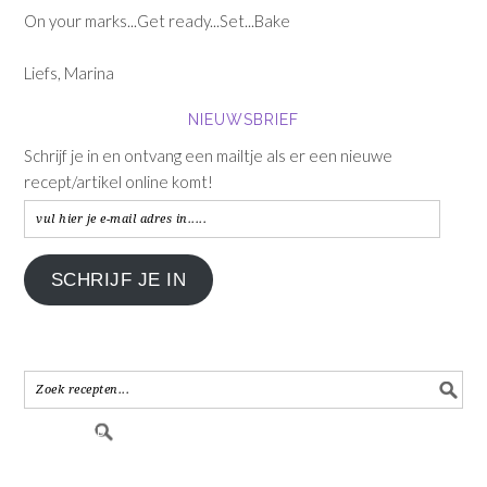
On your marks...Get ready...Set...Bake
Liefs, Marina
NIEUWSBRIEF
Schrijf je in en ontvang een mailtje als er een nieuwe
recept/artikel online komt!
vul
hier
je
SCHRIJF JE IN
e-
mail
adres
in.....