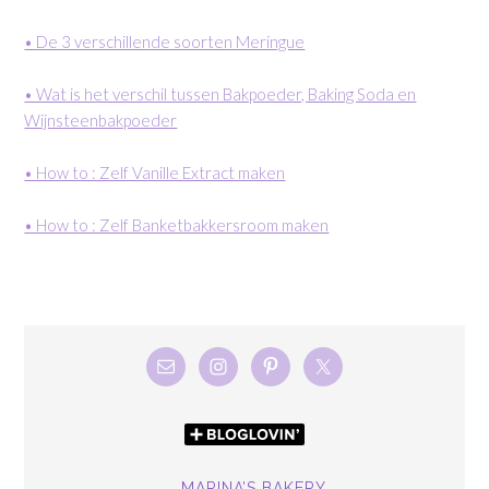
• De 3 verschillende soorten Meringue
• Wat is het verschil tussen Bakpoeder, Baking Soda en
Wijnsteenbakpoeder
• How to : Zelf Vanille Extract maken
• How to : Zelf Banketbakkersroom maken
MARINA’S BAKERY