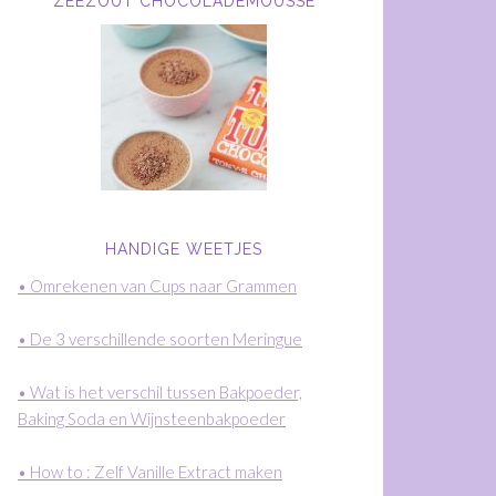
ZEEZOUT CHOCOLADEMOUSSE
HANDIGE WEETJES
• Omrekenen van Cups naar Grammen
• De 3 verschillende soorten Meringue
• Wat is het verschil tussen Bakpoeder,
Baking Soda en Wijnsteenbakpoeder
• How to : Zelf Vanille Extract maken