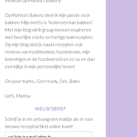
Welkom op Marina's Bakery!
Op Marina's Bakery deel ik mijn passie voor
bakken. Mijn motto is “iedereen kan bakken”.
Met mijn blog wil ik graag mensen inspireren
met heerlijke zoete en hartige bakrecepten.
Op mijn blog vind je naast recepten ook
reviews van kookboeken, foodnieuws, mijn
belevingen in de foodwereld en zo nu en dan
een kijkje in mijn persoonlijke leven!
On your marks...Get ready...Set...Bake
Liefs, Marina
NIEUWSBRIEF
Schrijf je in en ontvang een mailtje als er een
nieuwe recept/artikel online komt!
vul