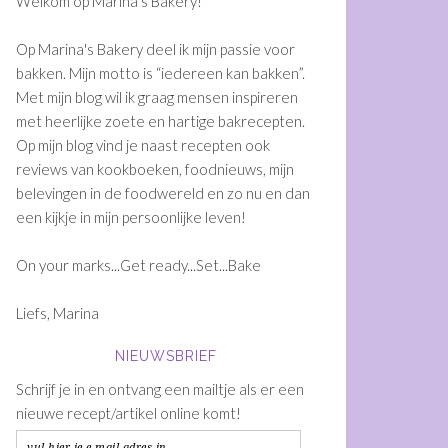
Welkom op Marina's Bakery!
Op Marina's Bakery deel ik mijn passie voor
bakken. Mijn motto is “iedereen kan bakken”.
Met mijn blog wil ik graag mensen inspireren
met heerlijke zoete en hartige bakrecepten.
Op mijn blog vind je naast recepten ook
reviews van kookboeken, foodnieuws, mijn
belevingen in de foodwereld en zo nu en dan
een kijkje in mijn persoonlijke leven!
On your marks...Get ready...Set...Bake
Liefs, Marina
NIEUWSBRIEF
Schrijf je in en ontvang een mailtje als er een
nieuwe recept/artikel online komt!
vul