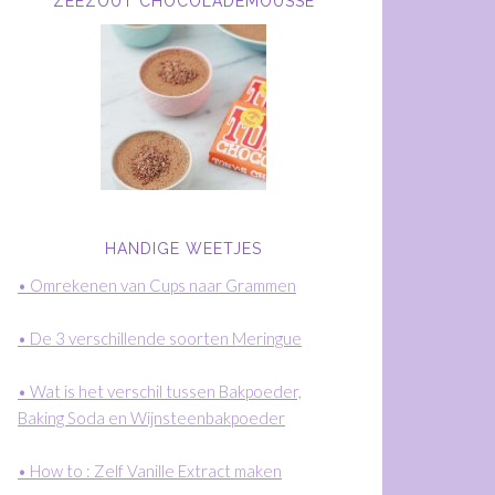
ZEEZOUT CHOCOLADEMOUSSE
HANDIGE WEETJES
• Omrekenen van Cups naar Grammen
• De 3 verschillende soorten Meringue
• Wat is het verschil tussen Bakpoeder,
Baking Soda en Wijnsteenbakpoeder
• How to : Zelf Vanille Extract maken