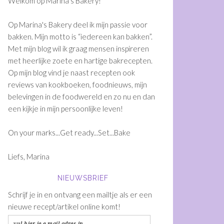
Welkom op Marina's Bakery!
Op Marina's Bakery deel ik mijn passie voor
bakken. Mijn motto is “iedereen kan bakken”.
Met mijn blog wil ik graag mensen inspireren
met heerlijke zoete en hartige bakrecepten.
Op mijn blog vind je naast recepten ook
reviews van kookboeken, foodnieuws, mijn
belevingen in de foodwereld en zo nu en dan
een kijkje in mijn persoonlijke leven!
On your marks...Get ready...Set...Bake
Liefs, Marina
NIEUWSBRIEF
Schrijf je in en ontvang een mailtje als er een
nieuwe recept/artikel online komt!
vul