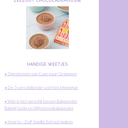
ZEEZOUT CHOCOLADEMOUSSE
HANDIGE WEETJES
• Omrekenen van Cups naar Grammen
• De 3 verschillende soorten Meringue
• Wat is het verschil tussen Bakpoeder,
Baking Soda en Wijnsteenbakpoeder
• How to : Zelf Vanille Extract maken