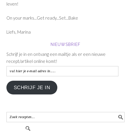
leven!
On your marks...Get ready...Set...Bake
Liefs, Marina
NIEUWSBRIEF
Schrijf je in en ontvang een mailtje als er een nieuwe
recept/artikel online komt!
vul
hier
je
SCHRIJF JE IN
e-
mail
adres
in.....