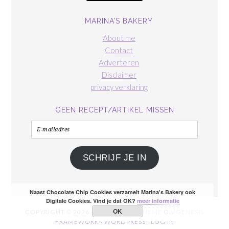
MARINA’S BAKERY
About me
Contact
Adverteren
Disclaimer
privacy verklaring
GEEN RECEPT/ARTIKEL MISSEN
E-
mailadres
SCHRIJF JE IN
Naast Chocolate Chip Cookies verzamelt Marina's Bakery ook
Digitale Cookies. Vind je dat OK?
meer informatie
OK
COPYRIGHT © 2026 ·
FOODIE PRO THEME
ON
GENESIS
FRAMEWORK
·
WORDPRESS
·
LOG IN