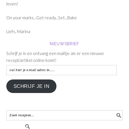
leven!
On your marks...Get ready...Set...Bake
Liefs, Marina
NIEUWSBRIEF
Schrijf je in en ontvang een mailtje als er een nieuwe
recept/artikel online komt!
vul
hier
je
SCHRIJF JE IN
e-
mail
adres
in.....