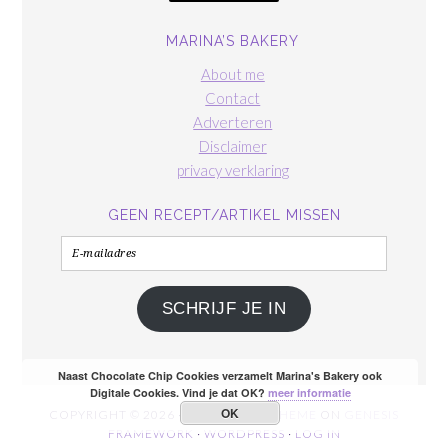
MARINA’S BAKERY
About me
Contact
Adverteren
Disclaimer
privacy verklaring
GEEN RECEPT/ARTIKEL MISSEN
E-
mailadres
SCHRIJF JE IN
Naast Chocolate Chip Cookies verzamelt Marina's Bakery ook
Digitale Cookies. Vind je dat OK?
meer informatie
OK
COPYRIGHT © 2026 ·
FOODIE PRO THEME
ON
GENESIS
FRAMEWORK
·
WORDPRESS
·
LOG IN