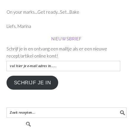
On your marks...Get ready...Set...Bake
Liefs, Marina
NIEUWSBRIEF
Schrijf je in en ontvang een mailtje als er een nieuwe
recept/artikel online komt!
vul
hier
je
SCHRIJF JE IN
e-
mail
adres
in.....