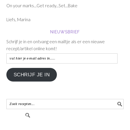
On your marks...Get ready...Set...Bake
Liefs, Marina
NIEUWSBRIEF
Schrijf je in en ontvang een mailtje als er een nieuwe
recept/artikel online komt!
vul
hier
je
SCHRIJF JE IN
e-
mail
adres
in.....