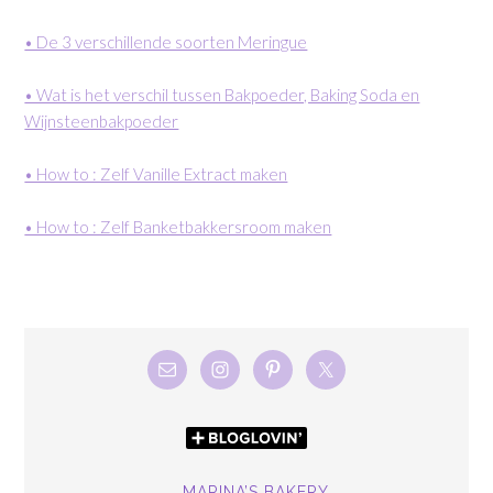
• De 3 verschillende soorten Meringue
• Wat is het verschil tussen Bakpoeder, Baking Soda en
Wijnsteenbakpoeder
• How to : Zelf Vanille Extract maken
• How to : Zelf Banketbakkersroom maken
MARINA’S BAKERY