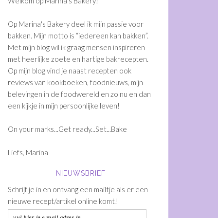
Welkom op Marina's Bakery!
Op Marina's Bakery deel ik mijn passie voor
bakken. Mijn motto is “iedereen kan bakken”.
Met mijn blog wil ik graag mensen inspireren
met heerlijke zoete en hartige bakrecepten.
Op mijn blog vind je naast recepten ook
reviews van kookboeken, foodnieuws, mijn
belevingen in de foodwereld en zo nu en dan
een kijkje in mijn persoonlijke leven!
On your marks...Get ready...Set...Bake
Liefs, Marina
NIEUWSBRIEF
Schrijf je in en ontvang een mailtje als er een
nieuwe recept/artikel online komt!
vul