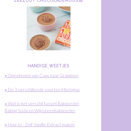
ZEEZOUT CHOCOLADEMOUSSE
HANDIGE WEETJES
• Omrekenen van Cups naar Grammen
• De 3 verschillende soorten Meringue
• Wat is het verschil tussen Bakpoeder,
Baking Soda en Wijnsteenbakpoeder
• How to : Zelf Vanille Extract maken