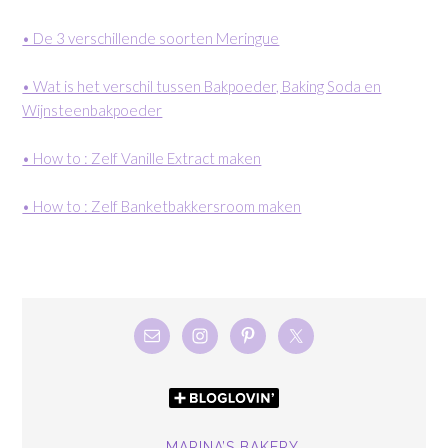
• De 3 verschillende soorten Meringue
• Wat is het verschil tussen Bakpoeder, Baking Soda en
Wijnsteenbakpoeder
• How to : Zelf Vanille Extract maken
• How to : Zelf Banketbakkersroom maken
MARINA’S BAKERY