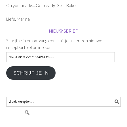
On your marks...Get ready...Set...Bake
Liefs, Marina
NIEUWSBRIEF
Schrijf je in en ontvang een mailtje als er een nieuwe
recept/artikel online komt!
vul
hier
je
SCHRIJF JE IN
e-
mail
adres
in.....