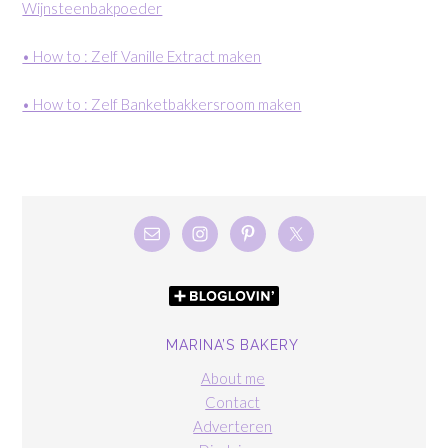
Wijnsteenbakpoeder
• How to : Zelf Vanille Extract maken
• How to : Zelf Banketbakkersroom maken
MARINA’S BAKERY
About me
Contact
Adverteren