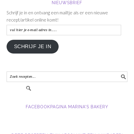
NIEUWSBRIEF
Schrijf je in en ontvang een mailtje als er een nieuwe
recept/artikel online komt!
vul
hier
je
SCHRIJF JE IN
e-
mail
adres
in.....
FACEBOOKPAGINA MARINA'S BAKERY