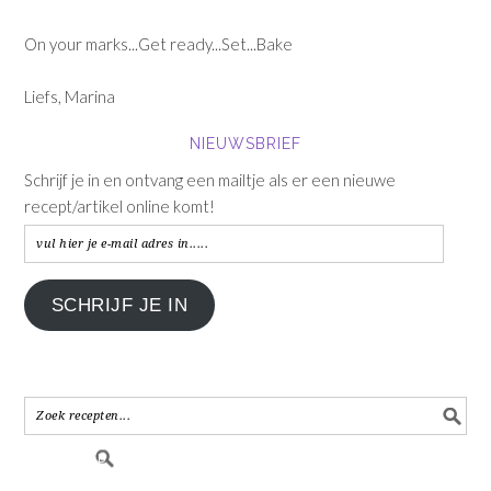
On your marks...Get ready...Set...Bake
Liefs, Marina
NIEUWSBRIEF
Schrijf je in en ontvang een mailtje als er een nieuwe
recept/artikel online komt!
vul
hier
je
SCHRIJF JE IN
e-
mail
adres
in.....