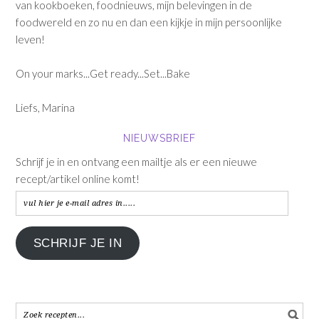
van kookboeken, foodnieuws, mijn belevingen in de
foodwereld en zo nu en dan een kijkje in mijn persoonlijke
leven!
On your marks...Get ready...Set...Bake
Liefs, Marina
NIEUWSBRIEF
Schrijf je in en ontvang een mailtje als er een nieuwe
recept/artikel online komt!
vul
hier
je
SCHRIJF JE IN
e-
mail
adres
in.....