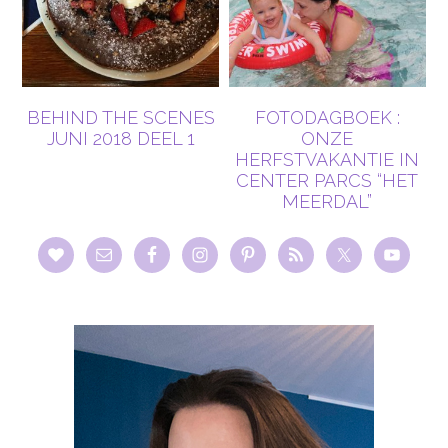
BEHIND THE SCENES
FOTODAGBOEK :
JUNI 2018 DEEL 1
ONZE
HERFSTVAKANTIE IN
CENTER PARCS “HET
MEERDAL”