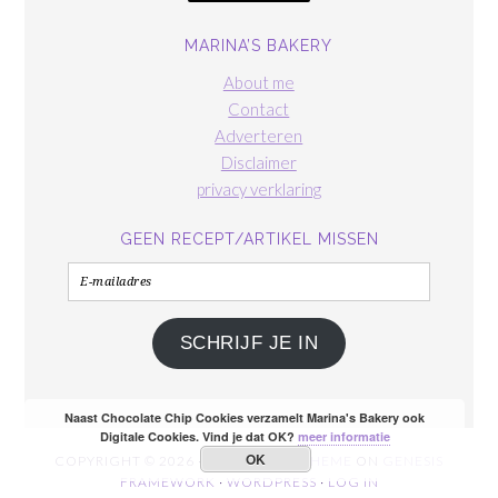
MARINA’S BAKERY
About me
Contact
Adverteren
Disclaimer
privacy verklaring
GEEN RECEPT/ARTIKEL MISSEN
E-
mailadres
SCHRIJF JE IN
Naast Chocolate Chip Cookies verzamelt Marina's Bakery ook
Digitale Cookies. Vind je dat OK?
meer informatie
OK
COPYRIGHT © 2026 ·
FOODIE PRO THEME
ON
GENESIS
FRAMEWORK
·
WORDPRESS
·
LOG IN