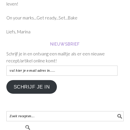
leven!
On your marks...Get ready...Set...Bake
Liefs, Marina
NIEUWSBRIEF
Schrijf je in en ontvang een mailtje als er een nieuwe
recept/artikel online komt!
vul
hier
je
SCHRIJF JE IN
e-
mail
adres
in.....