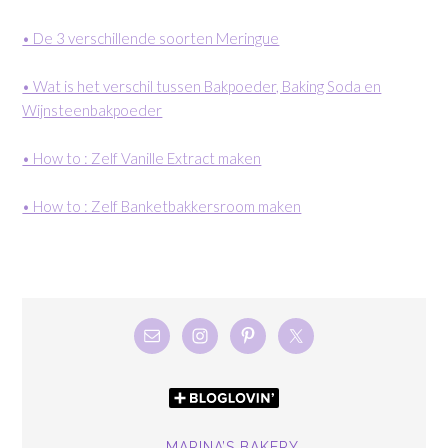
• De 3 verschillende soorten Meringue
• Wat is het verschil tussen Bakpoeder, Baking Soda en
Wijnsteenbakpoeder
• How to : Zelf Vanille Extract maken
• How to : Zelf Banketbakkersroom maken
MARINA’S BAKERY