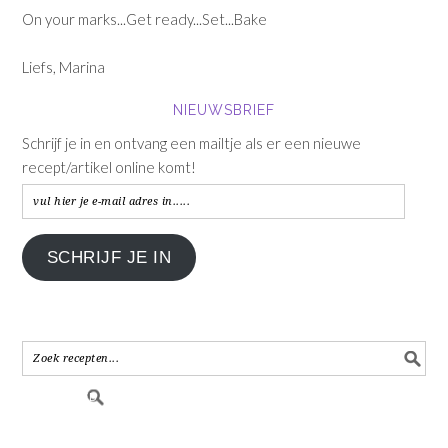
On your marks...Get ready...Set...Bake
Liefs, Marina
NIEUWSBRIEF
Schrijf je in en ontvang een mailtje als er een nieuwe
recept/artikel online komt!
vul
hier
je
SCHRIJF JE IN
e-
mail
adres
in.....