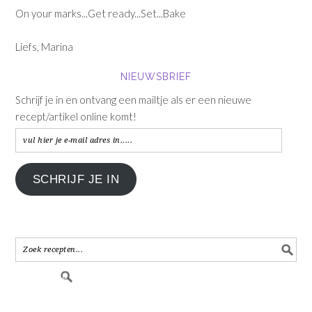
On your marks...Get ready...Set...Bake
Liefs, Marina
NIEUWSBRIEF
Schrijf je in en ontvang een mailtje als er een nieuwe
recept/artikel online komt!
vul
hier
je
SCHRIJF JE IN
e-
mail
adres
in.....