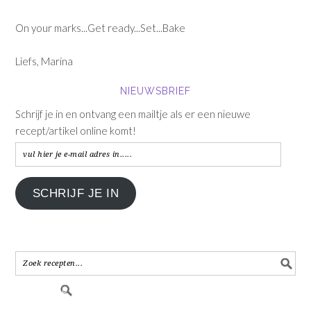
On your marks...Get ready...Set...Bake
Liefs, Marina
NIEUWSBRIEF
Schrijf je in en ontvang een mailtje als er een nieuwe
recept/artikel online komt!
vul
hier
je
SCHRIJF JE IN
e-
mail
adres
in.....