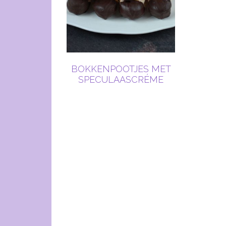
BOKKENPOOTJES MET
SPECULAASCRÉME