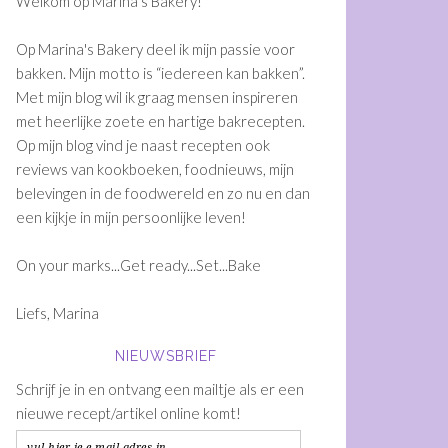
Welkom op Marina's Bakery!
Op Marina's Bakery deel ik mijn passie voor
bakken. Mijn motto is “iedereen kan bakken”.
Met mijn blog wil ik graag mensen inspireren
met heerlijke zoete en hartige bakrecepten.
Op mijn blog vind je naast recepten ook
reviews van kookboeken, foodnieuws, mijn
belevingen in de foodwereld en zo nu en dan
een kijkje in mijn persoonlijke leven!
On your marks...Get ready...Set...Bake
Liefs, Marina
NIEUWSBRIEF
Schrijf je in en ontvang een mailtje als er een
nieuwe recept/artikel online komt!
vul