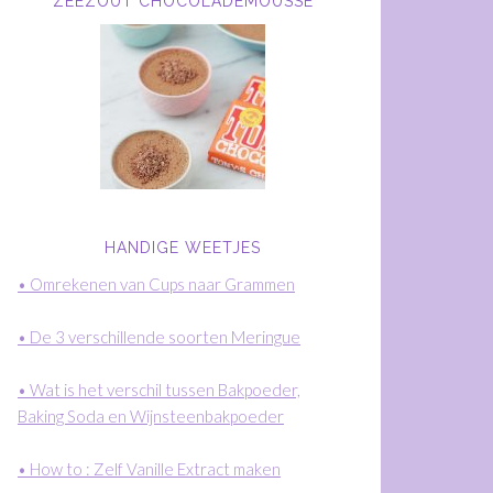
ZEEZOUT CHOCOLADEMOUSSE
HANDIGE WEETJES
• Omrekenen van Cups naar Grammen
• De 3 verschillende soorten Meringue
• Wat is het verschil tussen Bakpoeder,
Baking Soda en Wijnsteenbakpoeder
• How to : Zelf Vanille Extract maken