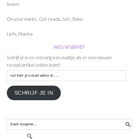
leven!
On your marks...Get ready...Set...Bake
Liefs, Marina
NIEUWSBRIEF
Schrijf je in en ontvang een mailtje als er een nieuwe
recept/artikel online komt!
vul
hier
je
SCHRIJF JE IN
e-
mail
adres
in.....