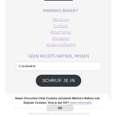
MARINA’S BAKERY
About me
Contact
Adverteren
Disclaimer
privacy verklaring
GEEN RECEPT/ARTIKEL MISSEN
E-
mailadres
SCHRIJF JE IN
Naast Chocolate Chip Cookies verzamelt Marina's Bakery ook
Digitale Cookies. Vind je dat OK?
meer informatie
OK
COPYRIGHT © 2026 ·
FOODIE PRO THEME
ON
GENESIS
FRAMEWORK
·
WORDPRESS
·
LOG IN