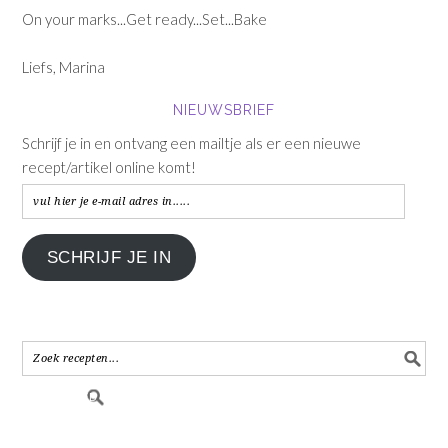
On your marks...Get ready...Set...Bake
Liefs, Marina
NIEUWSBRIEF
Schrijf je in en ontvang een mailtje als er een nieuwe
recept/artikel online komt!
vul
hier
je
SCHRIJF JE IN
e-
mail
adres
in.....