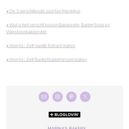
• De 3 verschillende soorten Meringue
• Wat is het verschil tussen Bakpoeder, Baking Soda en
Wijnsteenbakpoeder
• How to : Zelf Vanille Extract maken
• How to : Zelf Banketbakkersroom maken
MARINA’S BAKERY