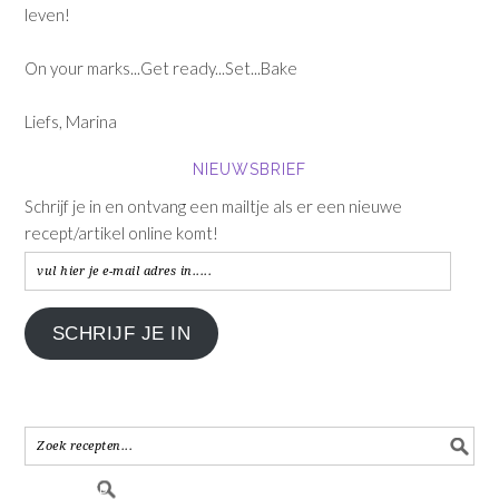
leven!
On your marks...Get ready...Set...Bake
Liefs, Marina
NIEUWSBRIEF
Schrijf je in en ontvang een mailtje als er een nieuwe
recept/artikel online komt!
vul
hier
je
SCHRIJF JE IN
e-
mail
adres
in.....