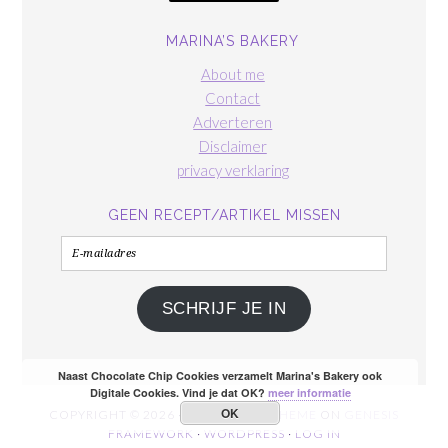
MARINA’S BAKERY
About me
Contact
Adverteren
Disclaimer
privacy verklaring
GEEN RECEPT/ARTIKEL MISSEN
E-
mailadres
SCHRIJF JE IN
Naast Chocolate Chip Cookies verzamelt Marina's Bakery ook
Digitale Cookies. Vind je dat OK?
meer informatie
OK
COPYRIGHT © 2026 ·
FOODIE PRO THEME
ON
GENESIS
FRAMEWORK
·
WORDPRESS
·
LOG IN