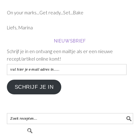
On your marks...Get ready...Set...Bake
Liefs, Marina
NIEUWSBRIEF
Schrijf je in en ontvang een mailtje als er een nieuwe
recept/artikel online komt!
vul
hier
je
SCHRIJF JE IN
e-
mail
adres
in.....