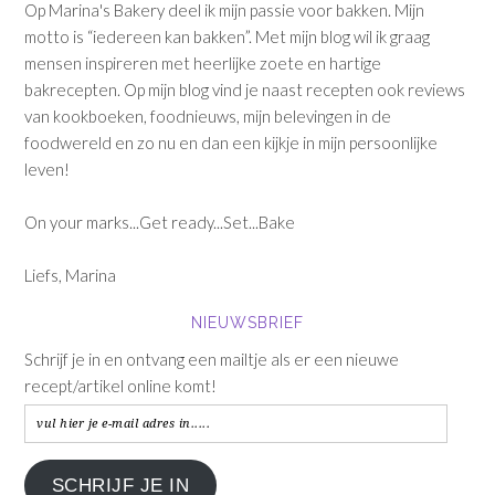
Op Marina's Bakery deel ik mijn passie voor bakken. Mijn
motto is “iedereen kan bakken”. Met mijn blog wil ik graag
mensen inspireren met heerlijke zoete en hartige
bakrecepten. Op mijn blog vind je naast recepten ook reviews
van kookboeken, foodnieuws, mijn belevingen in de
foodwereld en zo nu en dan een kijkje in mijn persoonlijke
leven!
On your marks...Get ready...Set...Bake
Liefs, Marina
NIEUWSBRIEF
Schrijf je in en ontvang een mailtje als er een nieuwe
recept/artikel online komt!
vul
hier
je
SCHRIJF JE IN