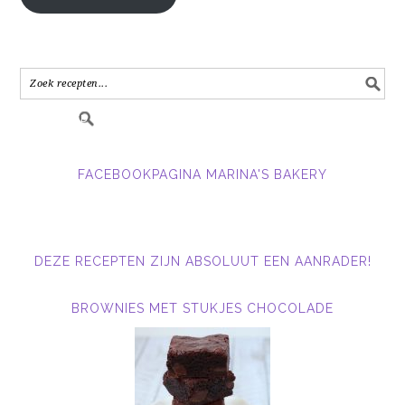
e-
mail
adres
in.....
FACEBOOKPAGINA MARINA'S BAKERY
DEZE RECEPTEN ZIJN ABSOLUUT EEN AANRADER!
BROWNIES MET STUKJES CHOCOLADE