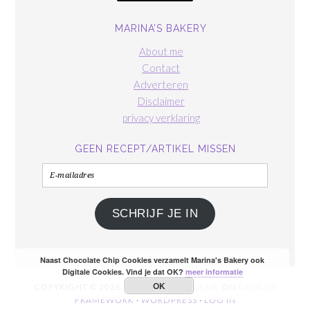
MARINA’S BAKERY
About me
Contact
Adverteren
Disclaimer
privacy verklaring
GEEN RECEPT/ARTIKEL MISSEN
E-
mailadres
SCHRIJF JE IN
Naast Chocolate Chip Cookies verzamelt Marina's Bakery ook
Digitale Cookies. Vind je dat OK?
meer informatie
OK
COPYRIGHT © 2026 ·
FOODIE PRO THEME
ON
GENESIS
FRAMEWORK
·
WORDPRESS
·
LOG IN