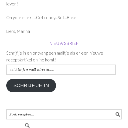
leven!
On your marks...Get ready...Set...Bake
Liefs, Marina
NIEUWSBRIEF
Schrijf je in en ontvang een mailtje als er een nieuwe
recept/artikel online komt!
vul
hier
je
SCHRIJF JE IN
e-
mail
adres
in.....