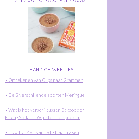
ZEEZOUT CHOCOLADEMOUSSE
HANDIGE WEETJES
• Omrekenen van Cups naar Grammen
• De 3 verschillende soorten Meringue
• Wat is het verschil tussen Bakpoeder,
Baking Soda en Wijnsteenbakpoeder
• How to : Zelf Vanille Extract maken