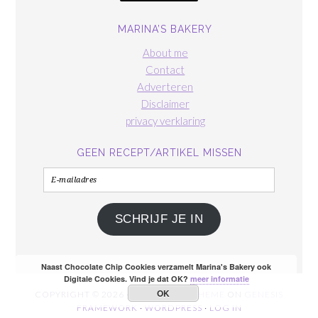
MARINA’S BAKERY
About me
Contact
Adverteren
Disclaimer
privacy verklaring
GEEN RECEPT/ARTIKEL MISSEN
E-
mailadres
SCHRIJF JE IN
Naast Chocolate Chip Cookies verzamelt Marina's Bakery ook
Digitale Cookies. Vind je dat OK?
meer informatie
OK
COPYRIGHT © 2026 ·
FOODIE PRO THEME
ON
GENESIS
FRAMEWORK
·
WORDPRESS
·
LOG IN