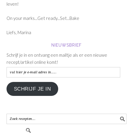
leven!
On your marks...Get ready...Set...Bake
Liefs, Marina
NIEUWSBRIEF
Schrijf je in en ontvang een mailtje als er een nieuwe
recept/artikel online komt!
vul
hier
je
SCHRIJF JE IN
e-
mail
adres
in.....