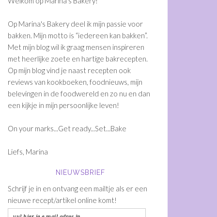
Welkom op Marina's Bakery!
Op Marina's Bakery deel ik mijn passie voor
bakken. Mijn motto is “iedereen kan bakken”.
Met mijn blog wil ik graag mensen inspireren
met heerlijke zoete en hartige bakrecepten.
Op mijn blog vind je naast recepten ook
reviews van kookboeken, foodnieuws, mijn
belevingen in de foodwereld en zo nu en dan
een kijkje in mijn persoonlijke leven!
On your marks...Get ready...Set...Bake
Liefs, Marina
NIEUWSBRIEF
Schrijf je in en ontvang een mailtje als er een
nieuwe recept/artikel online komt!
vul