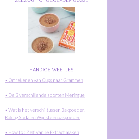
ZEEZOUT CHOCOLADEMOUSSE
HANDIGE WEETJES
• Omrekenen van Cups naar Grammen
• De 3 verschillende soorten Meringue
• Wat is het verschil tussen Bakpoeder,
Baking Soda en Wijnsteenbakpoeder
• How to : Zelf Vanille Extract maken