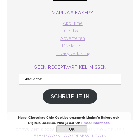
MARINA’S BAKERY
About me
Contact
Adverteren
Disclaimer
privacy verklaring
GEEN RECEPT/ARTIKEL MISSEN
E-
mailadres
SCHRIJF JE IN
Naast Chocolate Chip Cookies verzamelt Marina's Bakery ook
Digitale Cookies. Vind je dat OK?
meer informatie
OK
COPYRIGHT © 2026 ·
FOODIE PRO THEME
ON
GENESIS
FRAMEWORK
·
WORDPRESS
·
LOG IN