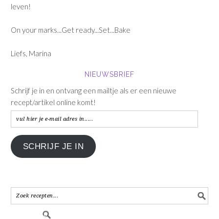
leven!
On your marks...Get ready...Set...Bake
Liefs, Marina
NIEUWSBRIEF
Schrijf je in en ontvang een mailtje als er een nieuwe
recept/artikel online komt!
vul
hier
je
SCHRIJF JE IN
e-
mail
adres
in.....