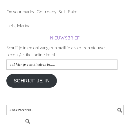
On your marks...Get ready...Set...Bake
Liefs, Marina
NIEUWSBRIEF
Schrijf je in en ontvang een mailtje als er een nieuwe
recept/artikel online komt!
vul
hier
je
SCHRIJF JE IN
e-
mail
adres
in.....