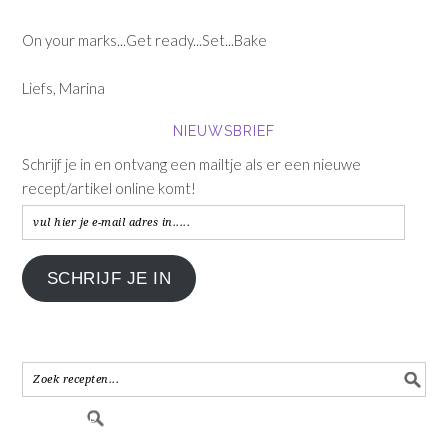
On your marks...Get ready...Set...Bake
Liefs, Marina
NIEUWSBRIEF
Schrijf je in en ontvang een mailtje als er een nieuwe
recept/artikel online komt!
vul
hier
je
SCHRIJF JE IN
e-
mail
adres
in.....