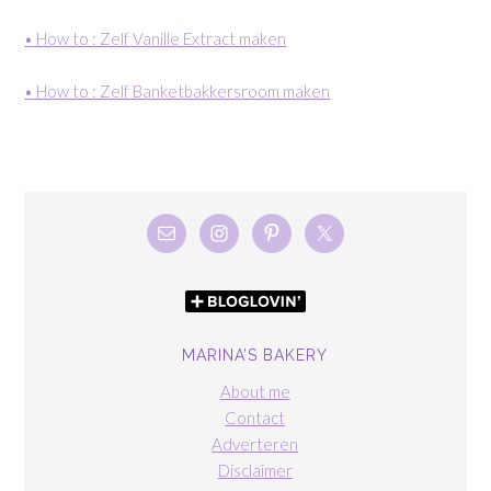
• How to : Zelf Vanille Extract maken
• How to : Zelf Banketbakkersroom maken
MARINA’S BAKERY
About me
Contact
Adverteren
Disclaimer