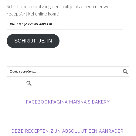
Schrijf je in en ontvang een mailtje als er een nieuwe
recept/artikel online komt!
vul
hier
je
SCHRIJF JE IN
e-
mail
adres
in.....
FACEBOOKPAGINA MARINA'S BAKERY
DEZE RECEPTEN ZIJN ABSOLUUT EEN AANRADER!