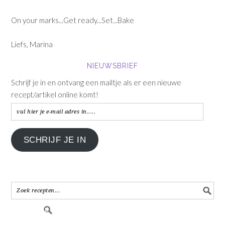
On your marks...Get ready...Set...Bake
Liefs, Marina
NIEUWSBRIEF
Schrijf je in en ontvang een mailtje als er een nieuwe
recept/artikel online komt!
vul
hier
je
SCHRIJF JE IN
e-
mail
adres
in.....